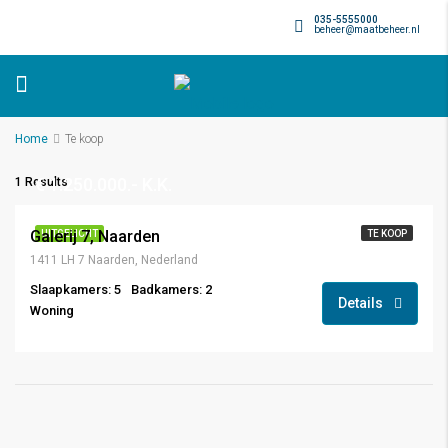
035-5555000
beheer@maatbeheer.nl
Home
Te koop
€ 1.250.000.- K.K.
1 Results
Galerij 7, Naarden
UITGELICHT
TE KOOP
1411 LH 7 Naarden, Nederland
Slaapkamers: 5
Badkamers: 2
Details
Woning