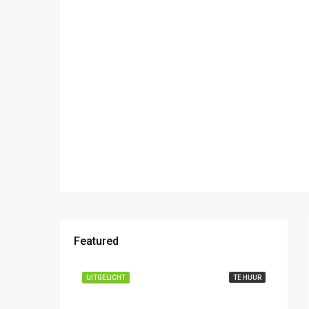
Featured
€ 1475,- excl. btw,
UITGELICHT
TE HUUR
UITGE