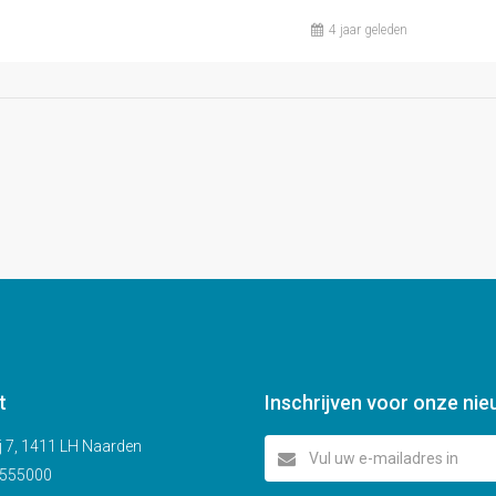
4 jaar geleden
50.000.- K.K.
€ 350.000,- K.K.
t
Inschrijven voor onze nie
j 7, 1411 LH Naarden
555000