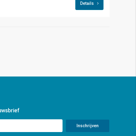
Details
bieden vanaf € 475.000,- K.K.
uwsbrief
Inschrijven