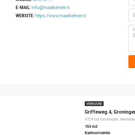
E-MAIL:
info@maatbeheer.nl
WEBSITE:
https://www.maatbeheer.nl
VERHUURD
Griffeweg 4, Groninge
9724 GG Groningen, Nederla
LICHT
TE KOOP
UITGELICHT
153 m2
Kantoorruimte