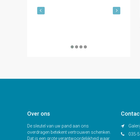
€ 1.2
Over ons
Contac
De sleutel van uw pand aan ons
Galeri
overdragen betekent vertrouwen schenken.
035-5
Dat is een grote verantwoordelijkheid waar