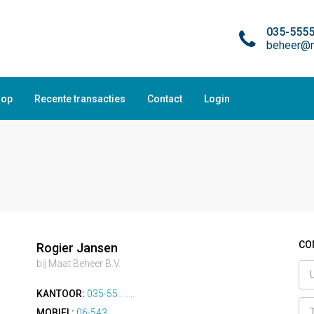
035-555
beheer@m
oop
Recente transacties
Contact
Login
CO
Rogier Jansen
bij Maat Beheer B.V.
KANTOOR:
035-55........
MOBIEL:
06-543........