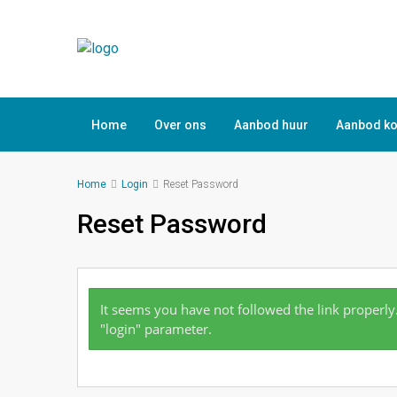
Home
Over ons
Aanbod huur
Aanbod k
Home
Login
Reset Password
Reset Password
It seems you have not followed the link properly
"login" parameter.