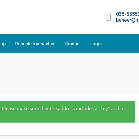
035-5555
beheer@ma
oop
Recente transacties
Contact
Login
. Please make sure that the address includes a "key" and a