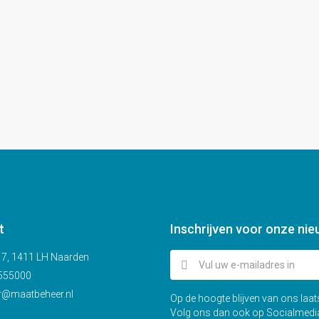
t
Inschrijven voor onze nie
j 7, 1411 LH Naarden
555000
r@maatbeheer.nl
Op de hoogte blijven van ons laa
Volg ons dan ook op Socialmedi