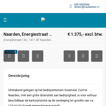
035-5555000
beheer@maatbeheer.nl
Naarden, Energiestraat 14 C
€ 1.375,- excl. btw.
Energiestraat 14C, 1411 AT Naarden, Nederland
TE HUUR
Omschrijving
Uitstekend gelegen op het bedrijventerrein Gooimeer Zuid te
Naarden, met een grote diversiteit aan bedrijvigheid, is voor verhuur
beschikbaar de kantoorruimte op de verdieping ter grootte van ca.
174 m² (inclusief entree begane grond).