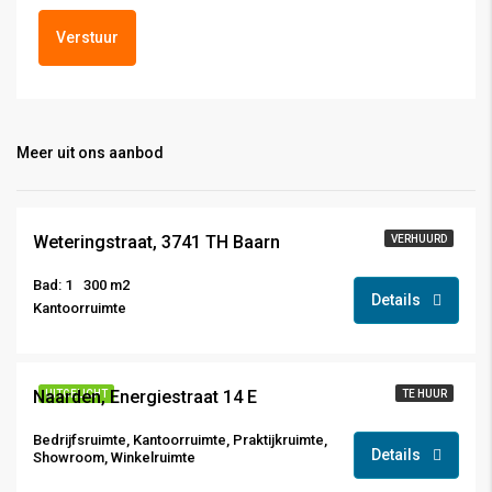
Verstuur
Meer uit ons aanbod
Weteringstraat, 3741 TH Baarn
VERHUURD
Bad: 1
300 m2
Details
Kantoorruimte
€ 1475,- excl. btw,
Naarden, Energiestraat 14 E
UITGELICHT
TE HUUR
Bedrijfsruimte, Kantoorruimte, Praktijkruimte,
Details
Showroom, Winkelruimte