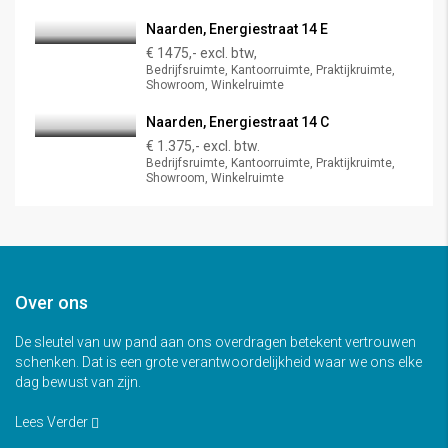
Naarden, Energiestraat 14 E
€ 1475,- excl. btw,
Bedrijfsruimte, Kantoorruimte, Praktijkruimte,
Showroom, Winkelruimte
Naarden, Energiestraat 14 C
€ 1.375,- excl. btw.
Bedrijfsruimte, Kantoorruimte, Praktijkruimte,
Showroom, Winkelruimte
Over ons
De sleutel van uw pand aan ons overdragen betekent vertrouwen
schenken. Dat is een grote verantwoordelijkheid waar we ons elke
dag bewust van zijn.
Lees Verder