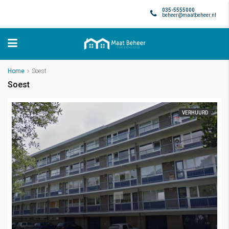
035-5555000
beheer@maatbeheer.nl
Home
Soest
Soest
VERHUURD