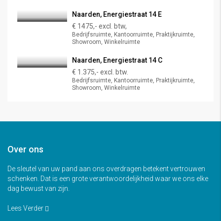
Naarden, Energiestraat 14 E
€ 1475,- excl. btw,
Bedrijfsruimte, Kantoorruimte, Praktijkruimte,
Showroom, Winkelruimte
Naarden, Energiestraat 14 C
€ 1.375,- excl. btw.
Bedrijfsruimte, Kantoorruimte, Praktijkruimte,
Showroom, Winkelruimte
Over ons
De sleutel van uw pand aan ons overdragen betekent vertrouwen
schenken. Dat is een grote verantwoordelijkheid waar we ons elke
dag bewust van zijn.
Lees Verder