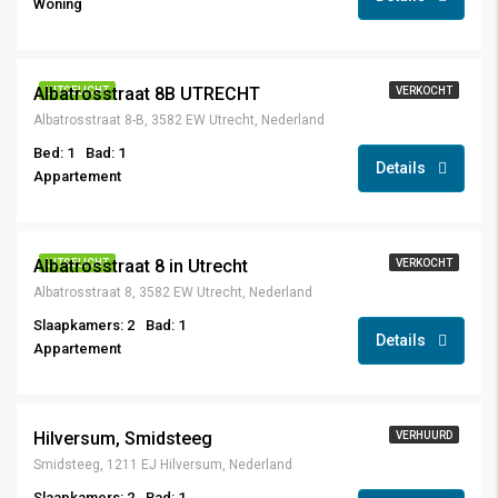
Woning
€ 350.000,- K.K.
Albatrosstraat 8B UTRECHT
UITGELICHT
VERKOCHT
Albatrosstraat 8-B, 3582 EW Utrecht, Nederland
Bed: 1
Bad: 1
Details
Appartement
bieden vanaf € 475.000,- K.K.
Albatrosstraat 8 in Utrecht
UITGELICHT
VERKOCHT
Albatrosstraat 8, 3582 EW Utrecht, Nederland
Slaapkamers: 2
Bad: 1
Details
Appartement
€ 1.349,-
Hilversum, Smidsteeg
VERHUURD
Smidsteeg, 1211 EJ Hilversum, Nederland
Slaapkamers: 2
Bad: 1