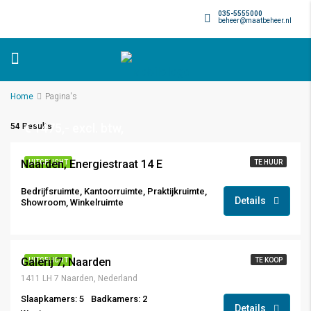
035-5555000
beheer@maatbeheer.nl
Home
Pagina's
€ 1475,- excl. btw,
54 Results
Naarden, Energiestraat 14 E
UITGELICHT
TE HUUR
Bedrijfsruimte, Kantoorruimte, Praktijkruimte,
Details
Showroom, Winkelruimte
€ 1.250.000.- K.K.
Galerij 7, Naarden
UITGELICHT
TE KOOP
1411 LH 7 Naarden, Nederland
Slaapkamers: 5
Badkamers: 2
Details