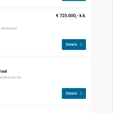
€ 725.000,- k.k.
, Nederland
Details
naal
Marktstraat 91E, 9581 AD Musselkanaal, Nederland
Details