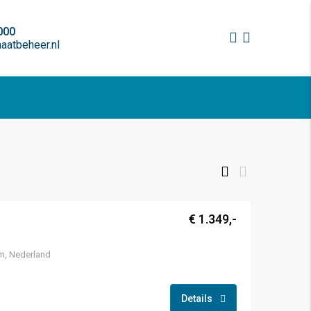
000
atbeheer.nl
€ 1.349,-
m, Nederland
Details