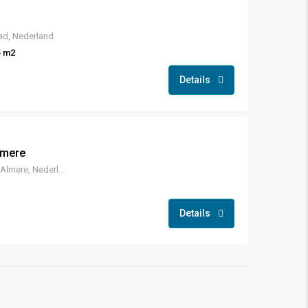
ad, Nederland
5 m2
Details
lmere
Vlaardingenstraat 6, 1324 LC Almere, Nederland
Details