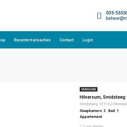
035-5555
beheer@ma
oop
Recente transacties
Contact
Login
VERHUURD
Hilversum, Smidsteeg
Smidsteeg, 1211 EJ Hilversu
Slaapkamers: 2
Bad: 1
Appartement
2 jaar geleden