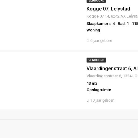
VERHUURD
Kogge 07, Lelystad
Kogge 07 14, 8242 AX Lelyst
Slaapkamers: 4
Bad: 1
11
Woning
6 jaar geleden
VERHUURD
Vlaardingenstraat 6, A
13 m2
Opslagruimte
10 jaar geleden