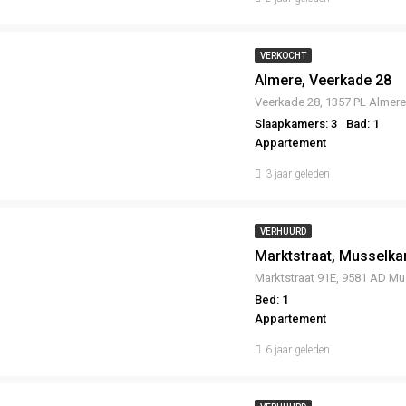
VERKOCHT
Almere, Veerkade 28
Veerkade 28, 1357 PL Almere
Slaapkamers: 3
Bad: 1
Appartement
3 jaar geleden
VERHUURD
Marktstraat, Musselka
Bed: 1
Appartement
6 jaar geleden