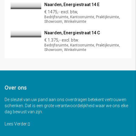
Naarden, Energiestraat 14 E
€ 1475,- excl. btw,
Bedrijfsruimte, Kantoorruimte, Praktijkruimte,
Showroom, Winkelruimte
Naarden, Energiestraat 14 C
€ 1.375,- excl. btw.
Bedrijfsruimte, Kantoorruimte, Praktijkruimte,
Showroom, Winkelruimte
Over ons
De sleutel van uw pand aan ons overdragen betekent vertrouwen
schenken. Dat is een grote verantwoordelijkheid waar we ons elke
dag bewust van zijn.
Lees Verder