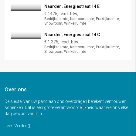
Naarden, Energiestraat 14 E
€ 1475,- excl. btw,
Bedrijfsruimte, Kantoorruimte, Praktijkruimte,
Showroom, Winkelruimte
Naarden, Energiestraat 14 C
€ 1.375,- excl. btw.
Bedrijfsruimte, Kantoorruimte, Praktijkruimte,
Showroom, Winkelruimte
Over ons
De sleutel van uw pand aan ons overdragen betekent vertrouwen
schenken. Dat is een grote verantwoordelijkheid waar we ons elke
dag bewust van zijn.
Lees Verder