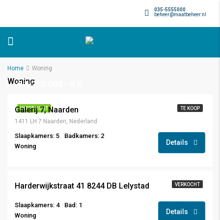
035-5555000
beheer@maatbeheer.nl
Home
Woning
Woning
€ 1.250.000.- K.K.
Galerij 7, Naarden
UITGELICHT
TE KOOP
1411 LH 7 Naarden, Nederland
Slaapkamers: 5
Badkamers: 2
Details
Woning
€ 350.000,-
Harderwijkstraat 41 8244 DB Lelystad
VERKOCHT
Slaapkamers: 4
Bad: 1
Details
Woning