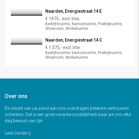
Naarden, Energiestraat 14 E
€ 1475,- excl. btw,
Bedrijfsruimte, Kantoorruimte, Praktijkruimte,
Showroom, Winkelruimte
Naarden, Energiestraat 14 C
€ 1.375,- excl. btw.
Bedrijfsruimte, Kantoorruimte, Praktijkruimte,
Showroom, Winkelruimte
Over ons
De sleutel van uw pand aan ons overdragen betekent vertrouwen
schenken. Dat is een grote verantwoordelijkheid waar we ons elke
dag bewust van zijn.
Lees Verder