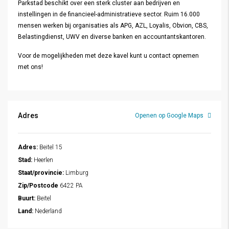
Parkstad beschikt over een sterk cluster aan bedrijven en
instellingen in de financieel-administratieve sector. Ruim 16.000
mensen werken bij organisaties als APG, AZL, Loyalis, Obvion, CBS,
Belastingdienst, UWV en diverse banken en accountantskantoren.
Voor de mogelijkheden met deze kavel kunt u contact opnemen
met ons!
Adres
Openen op Google Maps
Adres:
Beitel 15
Stad:
Heerlen
Staat/provincie:
Limburg
Zip/Postcode
6422 PA
Buurt:
Beitel
Land:
Nederland