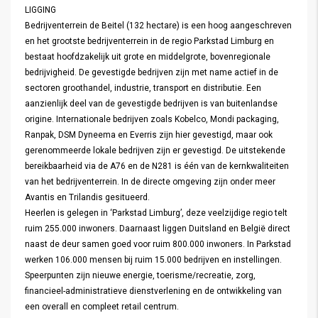
LIGGING
Bedrijventerrein de Beitel (132 hectare) is een hoog aangeschreven
en het grootste bedrijventerrein in de regio Parkstad Limburg en
bestaat hoofdzakelijk uit grote en middelgrote, bovenregionale
bedrijvigheid. De gevestigde bedrijven zijn met name actief in de
sectoren groothandel, industrie, transport en distributie. Een
aanzienlijk deel van de gevestigde bedrijven is van buitenlandse
origine. Internationale bedrijven zoals Kobelco, Mondi packaging,
Ranpak, DSM Dyneema en Everris zijn hier gevestigd, maar ook
gerenommeerde lokale bedrijven zijn er gevestigd. De uitstekende
bereikbaarheid via de A76 en de N281 is één van de kernkwaliteiten
van het bedrijventerrein. In de directe omgeving zijn onder meer
Avantis en Trilandis gesitueerd.
Heerlen is gelegen in ‘Parkstad Limburg’, deze veelzijdige regio telt
ruim 255.000 inwoners. Daarnaast liggen Duitsland en België direct
naast de deur samen goed voor ruim 800.000 inwoners. In Parkstad
werken 106.000 mensen bij ruim 15.000 bedrijven en instellingen.
Speerpunten zijn nieuwe energie, toerisme/recreatie, zorg,
financieel-administratieve dienstverlening en de ontwikkeling van
een overall en compleet retail centrum.