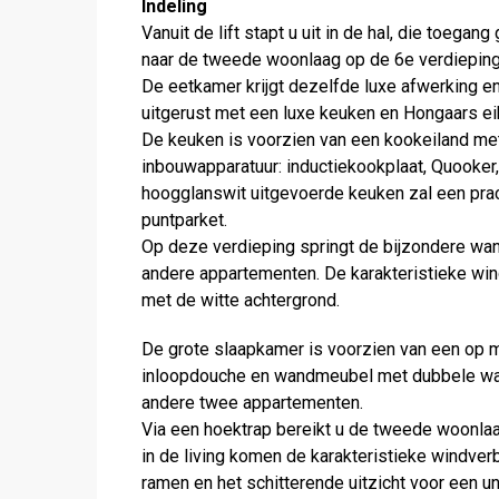
Indeling
Vanuit de lift stapt u uit in de hal, die toega
naar de tweede woonlaag op de 6e verdieping
De eetkamer krijgt dezelfde luxe afwerking 
uitgerust met een luxe keuken en Hongaars ei
De keuken is voorzien van een kookeiland met
inbouwapparatuur: inductiekookplaat, Quooker
hoogglanswit uitgevoerde keuken zal een pra
puntparket.
Op deze verdieping springt de bijzondere wand
andere appartementen. De karakteristieke wi
met de witte achtergrond.
De grote slaapkamer is voorzien van een op m
inloopdouche en wandmeubel met dubbele wast
andere twee appartementen.
Via een hoektrap bereikt u de tweede woonlaag
in de living komen de karakteristieke windve
ramen en het schitterende uitzicht voor een 