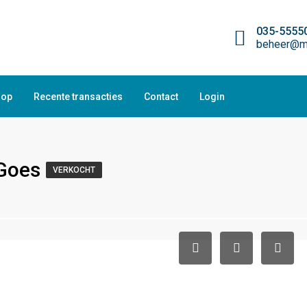
035-5555
beheer@ma
oop
Recente transacties
Contact
Login
 Goes
VERKOCHT