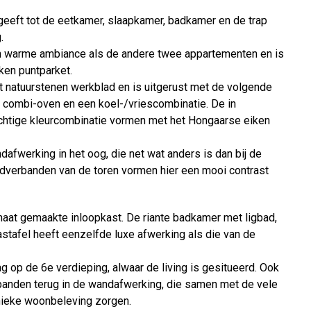
ng geeft tot de eetkamer, slaapkamer, badkamer en de trap
.
en warme ambiance als de andere twee appartementen en is
ken puntparket.
 natuurstenen werkblad en is uitgerust met de volgende
, combi-oven en een koel-/vriescombinatie. De in
chtige kleurcombinatie vormen met het Hongaarse eiken
afwerking in het oog, die net wat anders is dan bij de
ndverbanden van de toren vormen hier een mooi contrast
aat gemaakte inloopkast. De riante badkamer met ligbad,
afel heeft eenzelfde luxe afwerking als die van de
 op de 6e verdieping, alwaar de living is gesitueerd. Ook
rbanden terug in de wandafwerking, die samen met de vele
unieke woonbeleving zorgen.