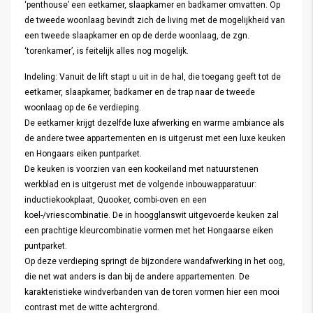
‘penthouse’ een eetkamer, slaapkamer en badkamer omvatten. Op
de tweede woonlaag bevindt zich de living met de mogelijkheid van
een tweede slaapkamer en op de derde woonlaag, de zgn.
‘torenkamer’, is feitelijk alles nog mogelijk.
Indeling: Vanuit de lift stapt u uit in de hal, die toegang geeft tot de
eetkamer, slaapkamer, badkamer en de trap naar de tweede
woonlaag op de 6e verdieping.
De eetkamer krijgt dezelfde luxe afwerking en warme ambiance als
de andere twee appartementen en is uitgerust met een luxe keuken
en Hongaars eiken puntparket.
De keuken is voorzien van een kookeiland met natuurstenen
werkblad en is uitgerust met de volgende inbouwapparatuur:
inductiekookplaat, Quooker, combi-oven en een
koel-/vriescombinatie. De in hoogglanswit uitgevoerde keuken zal
een prachtige kleurcombinatie vormen met het Hongaarse eiken
puntparket.
Op deze verdieping springt de bijzondere wandafwerking in het oog,
die net wat anders is dan bij de andere appartementen. De
karakteristieke windverbanden van de toren vormen hier een mooi
contrast met de witte achtergrond.