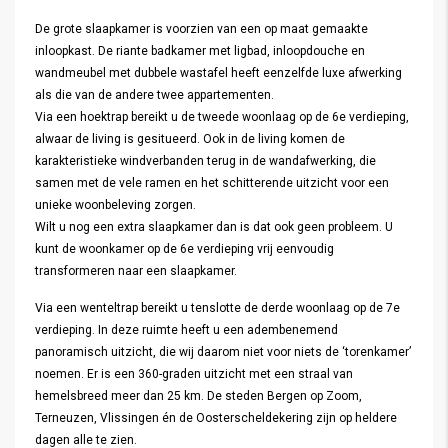
De grote slaapkamer is voorzien van een op maat gemaakte
inloopkast. De riante badkamer met ligbad, inloopdouche en
wandmeubel met dubbele wastafel heeft eenzelfde luxe afwerking
als die van de andere twee appartementen.
Via een hoektrap bereikt u de tweede woonlaag op de 6e verdieping,
alwaar de living is gesitueerd. Ook in de living komen de
karakteristieke windverbanden terug in de wandafwerking, die
samen met de vele ramen en het schitterende uitzicht voor een
unieke woonbeleving zorgen.
Wilt u nog een extra slaapkamer dan is dat ook geen probleem. U
kunt de woonkamer op de 6e verdieping vrij eenvoudig
transformeren naar een slaapkamer.
Via een wenteltrap bereikt u tenslotte de derde woonlaag op de 7e
verdieping. In deze ruimte heeft u een adembenemend
panoramisch uitzicht, die wij daarom niet voor niets de ‘torenkamer’
noemen. Er is een 360-graden uitzicht met een straal van
hemelsbreed meer dan 25 km. De steden Bergen op Zoom,
Terneuzen, Vlissingen én de Oosterscheldekering zijn op heldere
dagen alle te zien.