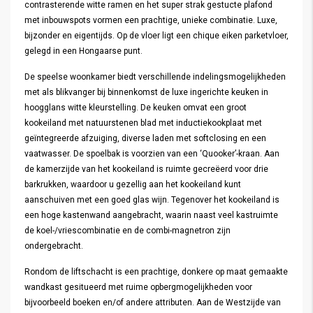
contrasterende witte ramen en het super strak gestucte plafond
met inbouwspots vormen een prachtige, unieke combinatie. Luxe,
bijzonder en eigentijds. Op de vloer ligt een chique eiken parketvloer,
gelegd in een Hongaarse punt.
De speelse woonkamer biedt verschillende indelingsmogelijkheden
met als blikvanger bij binnenkomst de luxe ingerichte keuken in
hoogglans witte kleurstelling. De keuken omvat een groot
kookeiland met natuurstenen blad met inductiekookplaat met
geïntegreerde afzuiging, diverse laden met softclosing en een
vaatwasser. De spoelbak is voorzien van een ‘Quooker’-kraan. Aan
de kamerzijde van het kookeiland is ruimte gecreëerd voor drie
barkrukken, waardoor u gezellig aan het kookeiland kunt
aanschuiven met een goed glas wijn. Tegenover het kookeiland is
een hoge kastenwand aangebracht, waarin naast veel kastruimte
de koel-/vriescombinatie en de combi-magnetron zijn
ondergebracht.
Rondom de liftschacht is een prachtige, donkere op maat gemaakte
wandkast gesitueerd met ruime opbergmogelijkheden voor
bijvoorbeeld boeken en/of andere attributen. Aan de Westzijde van