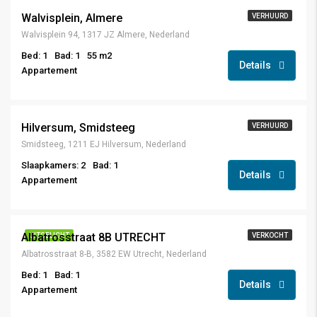
Walvisplein, Almere
VERHUURD
Walvisplein 94, 1317 JZ Almere, Nederland
Bed: 1
Bad: 1
55 m2
Details
Appartement
€ 1.349,-
Hilversum, Smidsteeg
VERHUURD
Smidsteeg, 1211 EJ Hilversum, Nederland
Slaapkamers: 2
Bad: 1
Details
Appartement
€ 350.000,- K.K.
Albatrosstraat 8B UTRECHT
UITGELICHT
VERKOCHT
Albatrosstraat 8-B, 3582 EW Utrecht, Nederland
Bed: 1
Bad: 1
Details
Appartement