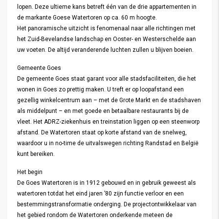
lopen. Deze ultieme kans betreft één van de drie appartementen in
de markante Goese Watertoren op ca. 60 m hoogte.
Het panoramische uitzicht is fenomenaal naar alle richtingen met
het Zuid-Bevelandse landschap en Ooster- en Westerschelde aan
uw voeten. De altijd veranderende luchten zullen u blijven boeien.
Gemeente Goes
De gemeente Goes staat garant voor alle stadsfaciliteiten, die het
wonen in Goes zo prettig maken. U treft er op loopafstand een
gezellig winkelcentrum aan – met de Grote Markt en de stadshaven
als middelpunt – en met goede en betaalbare restaurants bij de
vleet. Het ADRZ-ziekenhuis en treinstation liggen op een steenworp
afstand. De Watertoren staat op korte afstand van de snelweg,
waardoor u in no-time de uitvalswegen richting Randstad en België
kunt bereiken.
Het begin
De Goes Watertoren is in 1912 gebouwd en in gebruik geweest als
watertoren totdat het eind jaren ’80 zijn functie verloor en een
bestemmingstransformatie onderging. De projectontwikkelaar van
het gebied rondom de Watertoren onderkende meteen de