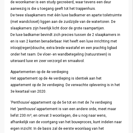
de woonkamer is een study gecreëerd, waar tevens een deur
aanwezig is die u toegang geeft tot het trappenhuis.
De twee slaapkamers met één luxe badkamer en aparte toiletruimte
(met wandcloset) liggen aan de zuidzijde van de watertoren. De
slaapkamers zijn heerlijk licht door de grote raampartijen.
De luxe badkamer bevindt zich precies tussen de 2 slaapkamers in
en is van 2 kanten benaderbaar. Het heeft een luxe inrichting met
inloop(regen)douche, extra brede wastafel en een prachtig ligbad
onder het raam. De vloer- en wandbetegeling (natuursteen) is
uiteraard luxe en zeer verzorgd en smaakvol.
Appartementen op de 4e verdieping
Het appartement op de 4e verdieping is identiek aan het
appartement op de 3e verdieping. De verwachte oplevering is in het
3e kwartaal van 2020.
‘Penthouse’-appartement op de 5e tot en met de 7e verdieping
Het ‘penthouse’-appartement is van een andere orde, meet maar
liefst 230 m², en omvat 3 woonlagen, die u nog naar wens,
afhankelijk van de voortgang van het bouwproces, kunt indelen naar
eigen inzicht. In de basis zal de eerste woonlaag van het