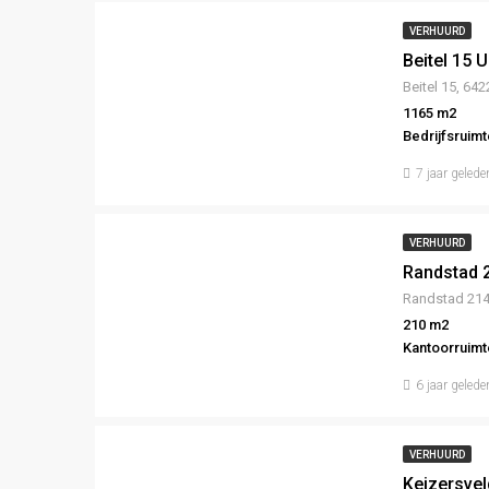
VERHUURD
Beitel 15 U
Beitel 15, 64
1165 m2
Bedrijfsruim
7 jaar gelede
VERHUURD
Randstad 2
Randstad 214
210 m2
Kantoorruimt
6 jaar gelede
VERHUURD
Keizersvel