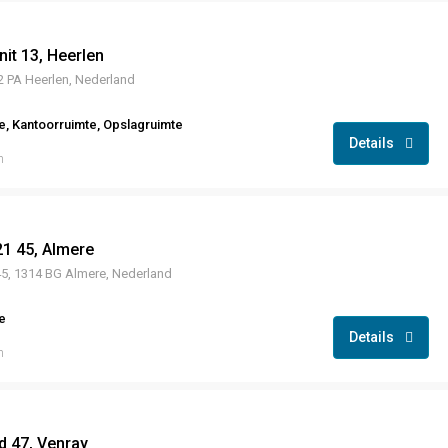
nit 13, Heerlen
22 PA Heerlen, Nederland
te, Kantoorruimte, Opslagruimte
Details
n
1 45, Almere
5, 1314 BG Almere, Nederland
e
Details
n
d 47, Venray