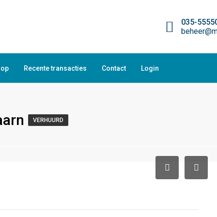
035-5555
beheer@ma
oop
Recente transacties
Contact
Login
aarn
VERHUURD