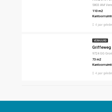
5803 AM Venr
110 m2
Kantoorruim
4 jaar gelede
VERHUURD
Griffeweg 
9724 GG Gron
73 m2
Kantoorruimt
4 jaar gelede