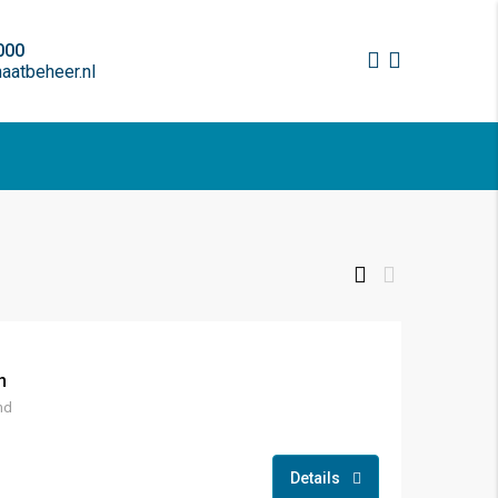
000
atbeheer.nl
n
nd
Details