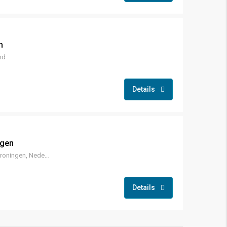
n
nd
Details
ngen
Bedumerstraat 25, 9716 BB Groningen, Nederland
Details