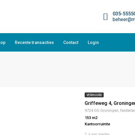
035-5555
beheer@ma
oop
Recente transacties
Contact
Login
VERHUURD
Griffeweg 4, Groninge
9724 GG Groningen, Nederla
153 m2
Kantoorruimte
4 jaar geleden