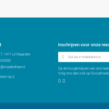
t
Inschrijven voor onze nie
j 7, 1411 LH Naarden
555000
r@maatbeheer.nl
Op de hoogte blijven van ons laa
Volg ons dan ook op Socialmedi
tact op