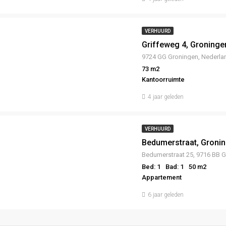
VERHUURD
Griffeweg 4, Groninge
9724 GG Groningen, Nederla
73 m2
Kantoorruimte
4 jaar geleden
VERHUURD
Bedumerstraat, Groni
Bed: 1
Bad: 1
50 m2
Appartement
6 jaar geleden