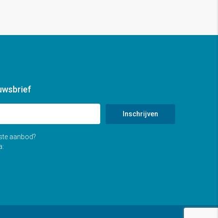
uwsbrief
Inschrijven
tste aanbod?
a: