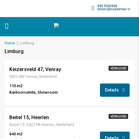
035-5555000
beheer@maatbeheer.nl
Home
Limburg
Limburg
Keizersveld 47, Venray
VERHUURD
5803 AM Venray, Nederland
110 m2
Details
Kantoorruimte, Showroom
Beitel 15, Heerlen
VERHUURD
Beitel 15, 6422 PA Heerlen, Nederland
643 m2
Details