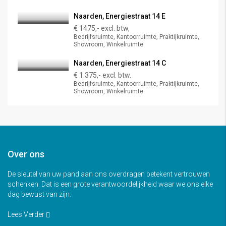
Naarden, Energiestraat 14 E
€ 1475,- excl. btw,
Bedrijfsruimte, Kantoorruimte, Praktijkruimte,
Showroom, Winkelruimte
Naarden, Energiestraat 14 C
€ 1.375,- excl. btw.
Bedrijfsruimte, Kantoorruimte, Praktijkruimte,
Showroom, Winkelruimte
Over ons
De sleutel van uw pand aan ons overdragen betekent vertrouwen
schenken. Dat is een grote verantwoordelijkheid waar we ons elke
dag bewust van zijn.
Lees Verder