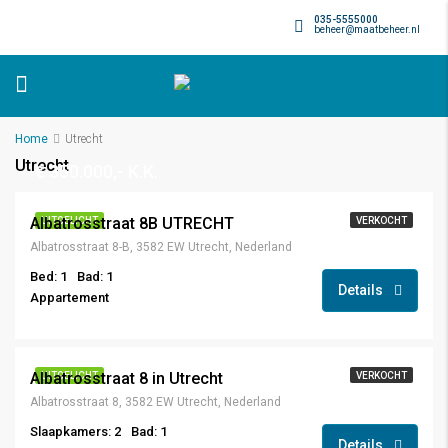
035-5555000
beheer@maatbeheer.nl
Home
Utrecht
Utrecht
€ 350.000,- K.K.
Albatrosstraat 8B UTRECHT
UITGELICHT
VERKOCHT
Albatrosstraat 8-B, 3582 EW Utrecht, Nederland
Bed: 1
Bad: 1
Details
Appartement
bieden vanaf € 475.000,- K.K.
Albatrosstraat 8 in Utrecht
UITGELICHT
VERKOCHT
Albatrosstraat 8, 3582 EW Utrecht, Nederland
Slaapkamers: 2
Bad: 1
Details